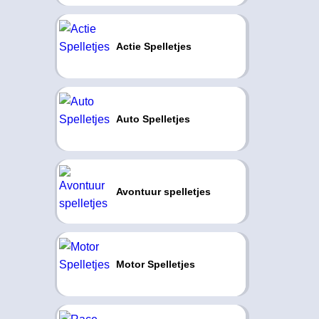
Actie Spelletjes
Auto Spelletjes
Avontuur spelletjes
Motor Spelletjes