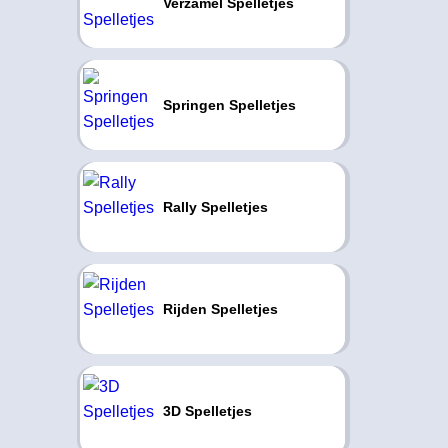
Verzamel Spelletjes
Springen Spelletjes
Rally Spelletjes
Rijden Spelletjes
3D Spelletjes