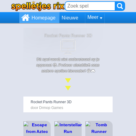
Meer
Homepage
Nieuwe
Rocket Pants Runner 3D
Dit spel wordt niet ondersteund op je
apparaat 😞. Probeer alstublieft onze
andere spellen hieronder! 😄🎮
Rocket Pants Runner 3D
door Drmop Games