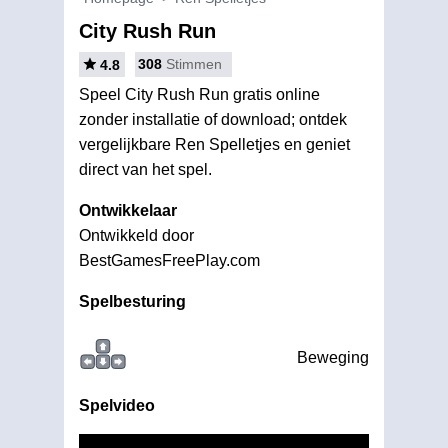
City Rush Run
308
Stimmen
4.8
Speel City Rush Run gratis online
zonder installatie of download; ontdek
vergelijkbare Ren Spelletjes en geniet
direct van het spel.
Ontwikkelaar
Ontwikkeld door
BestGamesFreePlay.com
Spelbesturing
Beweging
Spelvideo