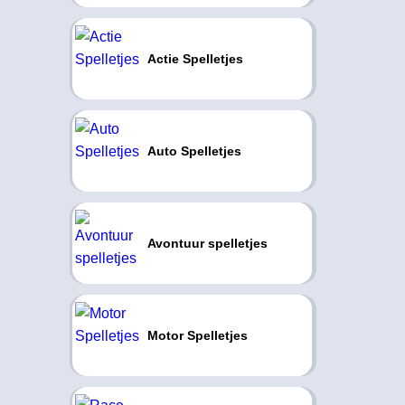
Actie Spelletjes
Auto Spelletjes
Avontuur spelletjes
Motor Spelletjes