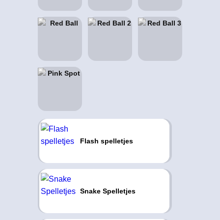
Flash spelletjes
Snake Spelletjes