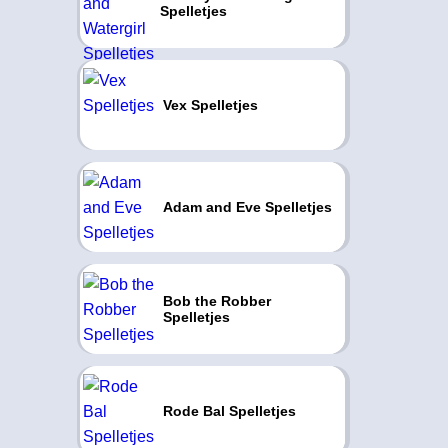
Spelletjes
Vex Spelletjes
Adam and Eve Spelletjes
Bob the Robber
Spelletjes
Rode Bal Spelletjes