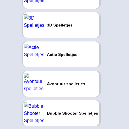
3D Spelletjes
Actie Spelletjes
Avontuur spelletjes
Bubble Shooter Spelletjes