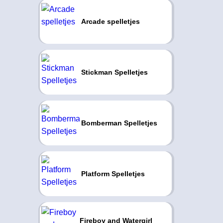
Arcade spelletjes
Stickman Spelletjes
Bomberman Spelletjes
Platform Spelletjes
Fireboy and Watergirl