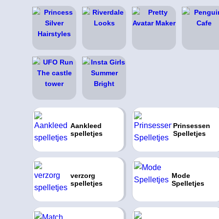
Aankleed
Prinsessen
spelletjes
Spelletjes
verzorg
Mode
spelletjes
Spelletjes