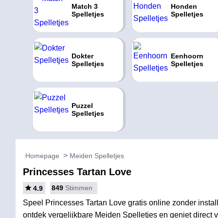
Match 3
Honden
Spelletjes
Spelletjes
Dokter
Eenhoorn
Spelletjes
Spelletjes
Puzzel
Spelletjes
Homepage
Meiden Spelletjes
Princesses Tartan Love
849
Stimmen
4.9
Speel Princesses Tartan Love gratis online zonder instal
ontdek vergelijkbare Meiden Spelletjes en geniet direct v