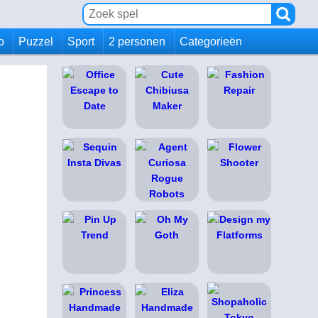
io
Puzzel
Sport
2 personen
Categorieën