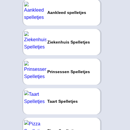
Aankleed spelletjes
Ziekenhuis Spelletjes
Prinsessen Spelletjes
Taart Spelletjes