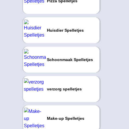
Pizza Spelletjes
Huisdier Spelletjes
Schoonmaak Spelletjes
verzorg spelletjes
Make-up Spelletjes