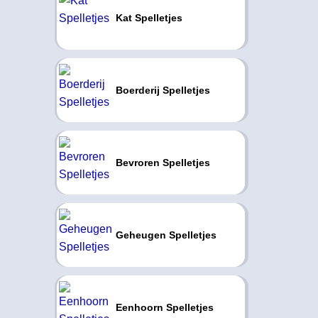
Kat Spelletjes
Boerderij Spelletjes
Bevroren Spelletjes
Geheugen Spelletjes
Eenhoorn Spelletjes