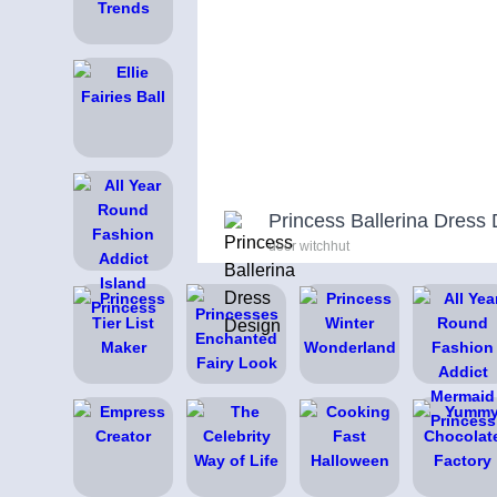
Princess Ballerina Dress
door witchhut