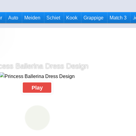
r
Auto
Meiden
Schiet
Kook
Grappige
Match 3
.
cess Ballerina Dress Design
Play