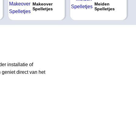
Makeover
Meiden
Spelletjes
Spelletjes
r installatie of
geniet direct van het