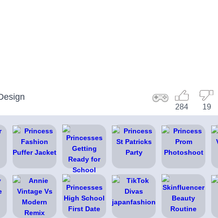
 Design
284
19