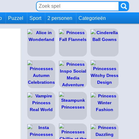
io
Puzzel
Sport
2 personen
Categorieën