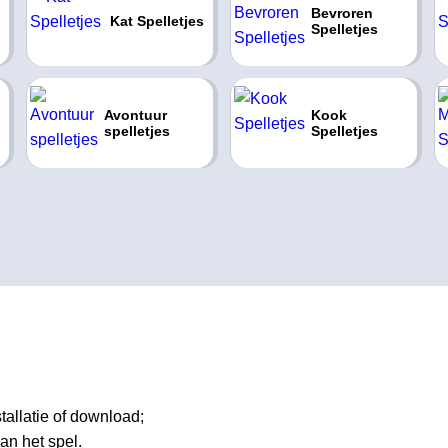
Bevroren
Kat Spelletjes
Spelletjes
Avontuur
Kook
spelletjes
Spelletjes
tallatie of download;
an het spel.