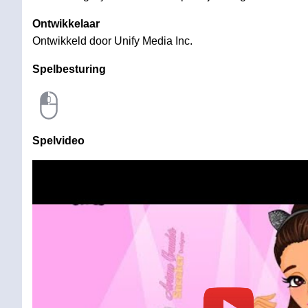
Ontwikkelaar
Ontwikkeld door Unify Media Inc.
Spelbesturing
Spelvideo