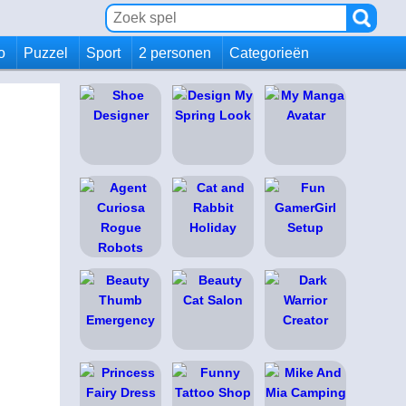
io
Puzzel
Sport
2 personen
Categorieën