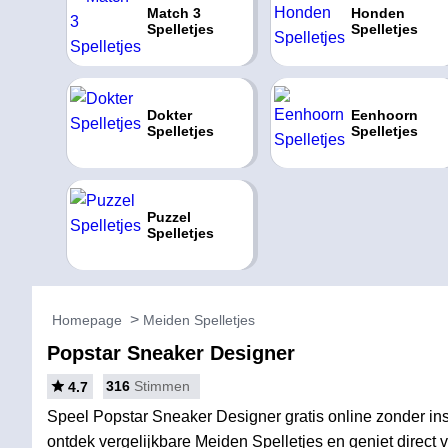
Match 3
Honden
Spelletjes
Spelletjes
Dokter
Eenhoorn
Spelletjes
Spelletjes
Puzzel
Spelletjes
Homepage
Meiden Spelletjes
Popstar Sneaker Designer
316
Stimmen
4.7
Speel Popstar Sneaker Designer gratis online zonder ins
ontdek vergelijkbare Meiden Spelletjes en geniet direct v