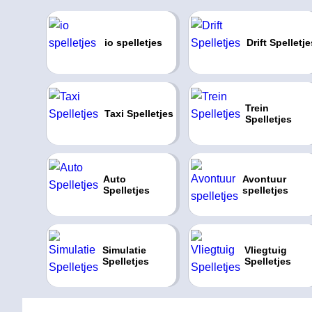
io spelletjes
Drift Spelletje
Trein
Taxi Spelletjes
Spelletjes
Auto
Avontuur
Spelletjes
spelletjes
Simulatie
Vliegtuig
Spelletjes
Spelletjes