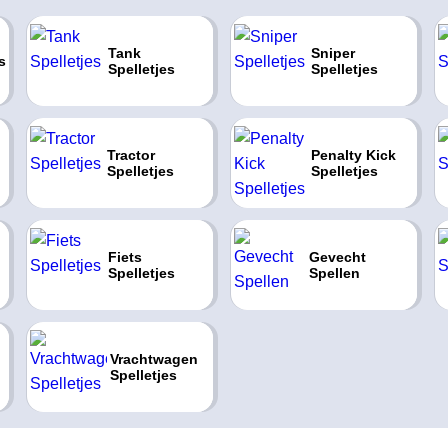
Tank
Sniper
s
Spelletjes
Spelletjes
Tractor
Penalty Kick
Spelletjes
Spelletjes
Fiets
Gevecht
Spelletjes
Spellen
Vrachtwagen
Spelletjes