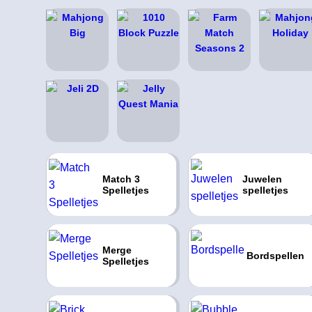
Match 3
Juwelen
Spelletjes
spelletjes
Merge
Bordspellen
Spelletjes