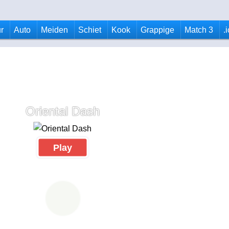
r
Auto
Meiden
Schiet
Kook
Grappige
Match 3
.
Oriental Dash
Play