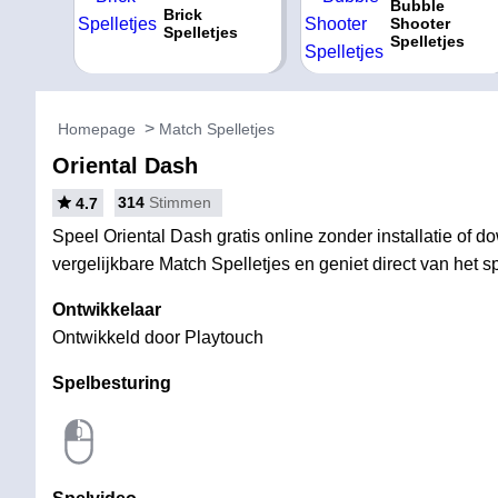
Bubble
Brick
Shooter
Spelletjes
Spelletjes
Homepage
Match Spelletjes
Oriental Dash
314
Stimmen
4.7
Speel Oriental Dash gratis online zonder installatie of 
vergelijkbare Match Spelletjes en geniet direct van het sp
Ontwikkelaar
Ontwikkeld door Playtouch
Spelbesturing