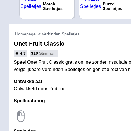
Match
Puzzel
Spelletjes
Spelletjes
Homepage
Verbinden Spelletjes
Onet Fruit Classic
310
Stimmen
4.7
Speel Onet Fruit Classic gratis online zonder installatie
vergelijkbare Verbinden Spelletjes en geniet direct van h
Ontwikkelaar
Ontwikkeld door RedFoc
Spelbesturing