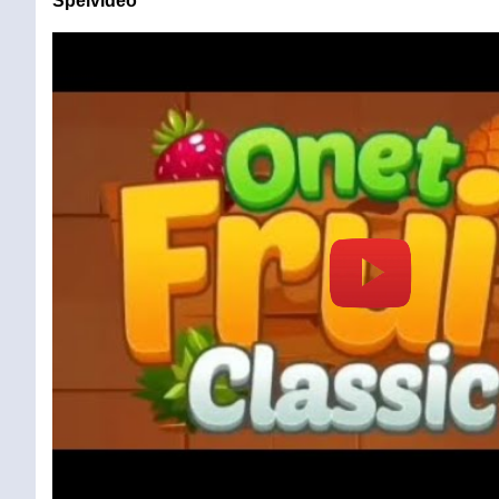
Spelvideo