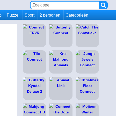
io
Puzzel
Sport
2 personen
Categorieën