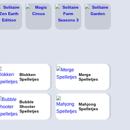
Blokken
Merge
Spelletjes
Spelletjes
Bubble
Mahjong
Shooter
Spelletjes
Spelletjes