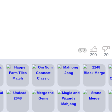
290
20