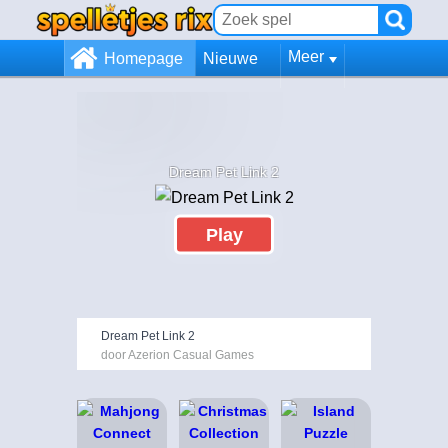
Meer
Homepage
Nieuwe
Dream Pet Link 2
Play
Dream Pet Link 2
door Azerion Casual Games