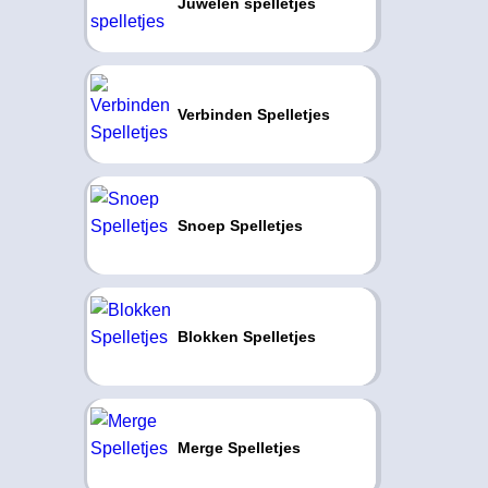
Juwelen spelletjes
Verbinden Spelletjes
Snoep Spelletjes
Blokken Spelletjes
Merge Spelletjes