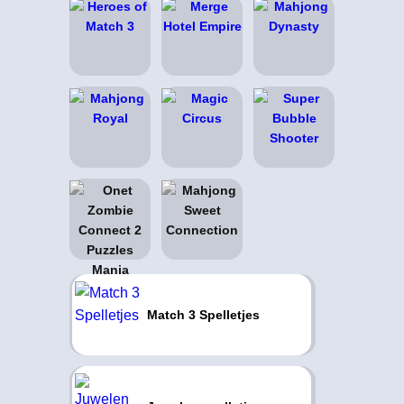
Match 3 Spelletjes