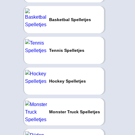
Basketbal Spelletjes
Tennis Spelletjes
Hockey Spelletjes
Monster Truck Spelletjes