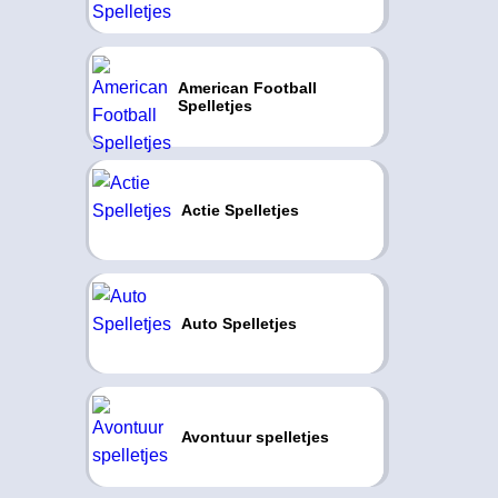
American Football
Spelletjes
Actie Spelletjes
Auto Spelletjes
Avontuur spelletjes