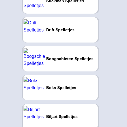
Stickman Spelletjes
Drift Spelletjes
Boogschieten Spelletjes
Boks Spelletjes
Biljart Spelletjes