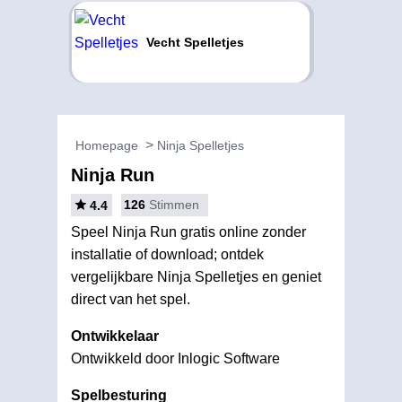
Vecht Spelletjes
Homepage
Ninja Spelletjes
Ninja Run
126
Stimmen
4.4
Speel Ninja Run gratis online zonder
installatie of download; ontdek
vergelijkbare Ninja Spelletjes en geniet
direct van het spel.
Ontwikkelaar
Ontwikkeld door Inlogic Software
Spelbesturing