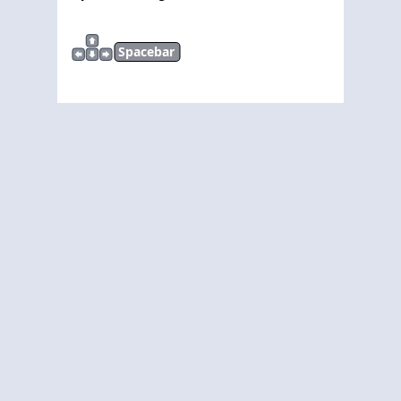
Spacebar