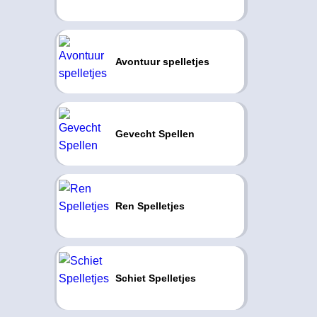
Avontuur spelletjes
Gevecht Spellen
Ren Spelletjes
Schiet Spelletjes