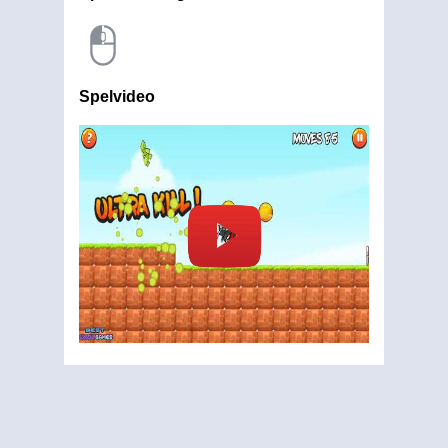
Spelvideo