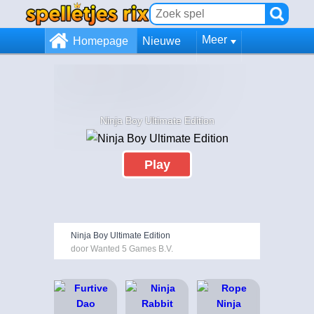
Meer
Homepage
Nieuwe
Ninja Boy Ultimate Edition
Play
Ninja Boy Ultimate Edition
door Wanted 5 Games B.V.