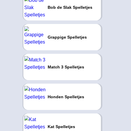
Bob de Slak Spelletjes
Grappige Spelletjes
Match 3 Spelletjes
Honden Spelletjes
Kat Spelletjes