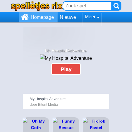
Meer
Homepage
Nieuwe
My Hospital Adventure
Play
My Hospital Adventure
door Bitent Media