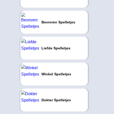
Bevroren Spelletjes
Liefde Spelletjes
Winkel Spelletjes
Dokter Spelletjes