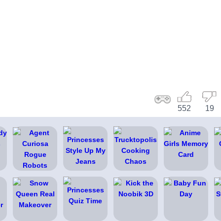
552
19