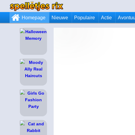
Homepage
Nieuwe
Populaire
Actie
Avontuu