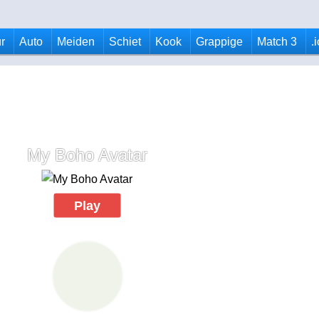
r
Auto
Meiden
Schiet
Kook
Grappige
Match 3
.
My Boho Avatar
Play