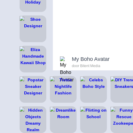
My Boho Avatar
door Bitent Media