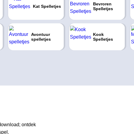
Bevroren
Kat Spelletjes
Spelletjes
Avontuur
Kook
spelletjes
Spelletjes
 download; ontdek
spel.