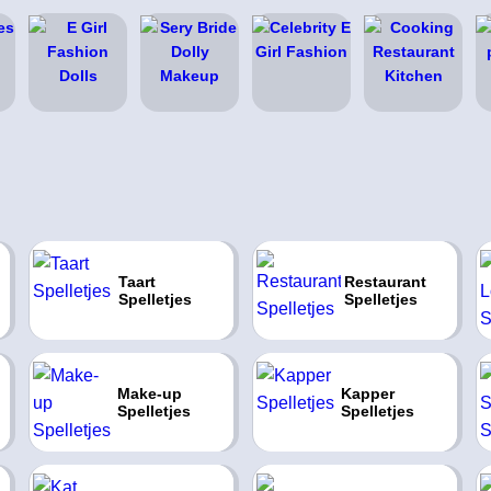
Taart
Restaurant
Spelletjes
Spelletjes
Make-up
Kapper
Spelletjes
Spelletjes