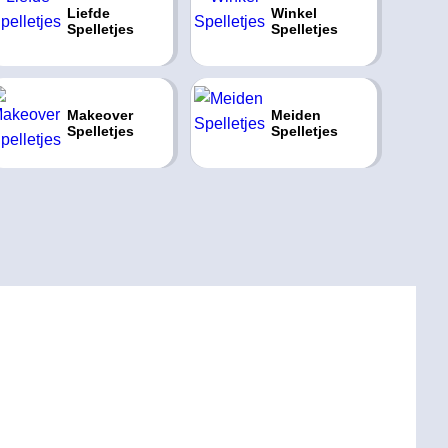
Liefde
Winkel
Spelletjes
Spelletjes
Makeover
Meiden
Spelletjes
Spelletjes