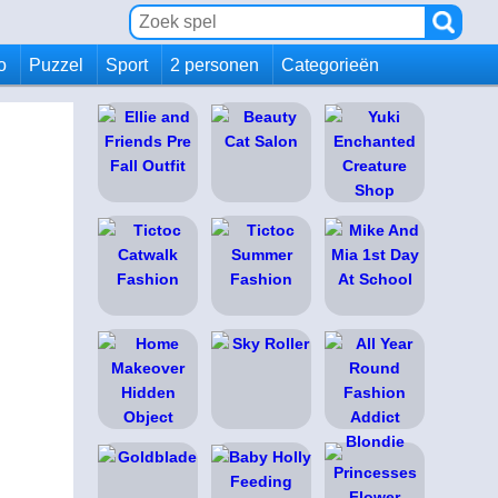
io
Puzzel
Sport
2 personen
Categorieën