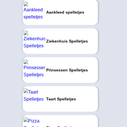
Aankleed spelletjes
Ziekenhuis Spelletjes
Prinsessen Spelletjes
Taart Spelletjes