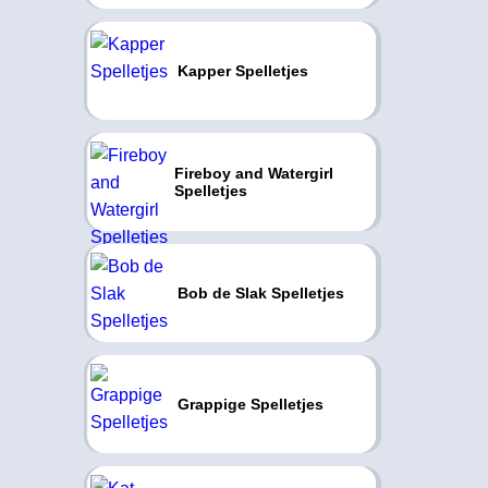
Kapper Spelletjes
Fireboy and Watergirl
Spelletjes
Bob de Slak Spelletjes
Grappige Spelletjes