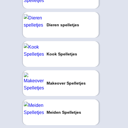
Dieren spelletjes
Kook Spelletjes
Makeover Spelletjes
Meiden Spelletjes