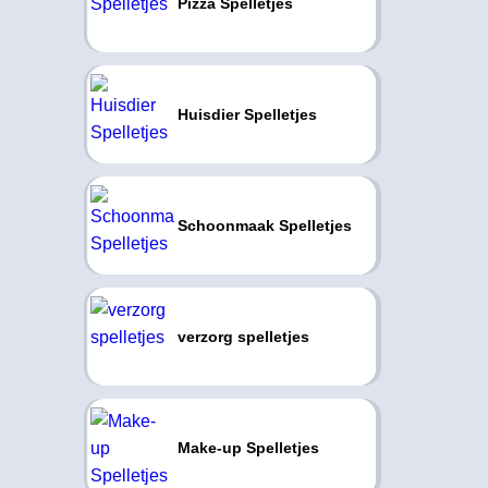
Pizza Spelletjes
Huisdier Spelletjes
Schoonmaak Spelletjes
verzorg spelletjes
Make-up Spelletjes