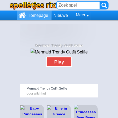
Meer
Homepage
Nieuwe
Mermaid Trendy Outfit Selfie
Play
Mermaid Trendy Outfit Selfie
door witchhut