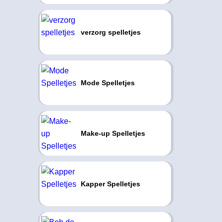
verzorg spelletjes
Mode Spelletjes
Make-up Spelletjes
Kapper Spelletjes