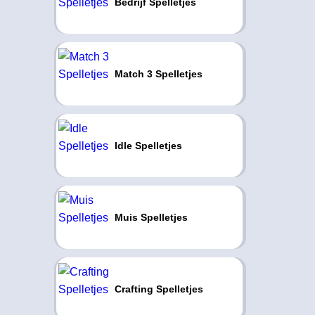
Bedrijf Spelletjes
Match 3 Spelletjes
Idle Spelletjes
Muis Spelletjes
Crafting Spelletjes