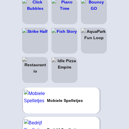
Mobiele Spelletjes