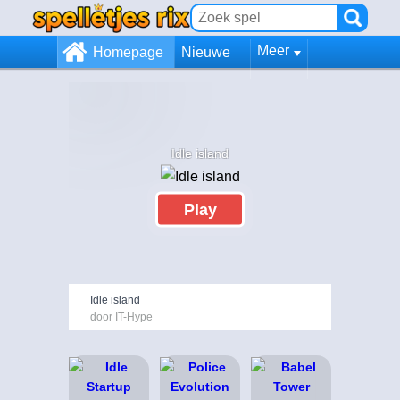
Meer
Homepage
Nieuwe
Idle island
Play
Idle island
door IT-Hype