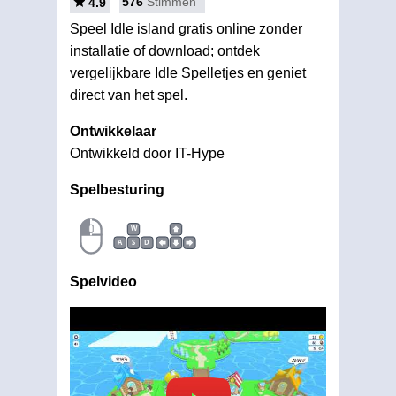
576
Stimmen
4.9
Speel Idle island gratis online zonder
installatie of download; ontdek
vergelijkbare Idle Spelletjes en geniet
direct van het spel.
Ontwikkelaar
Ontwikkeld door IT-Hype
Spelbesturing
W
A
S
D
Spelvideo