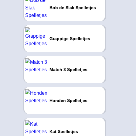
Bob de Slak Spelletjes
Grappige Spelletjes
Match 3 Spelletjes
Honden Spelletjes
Kat Spelletjes