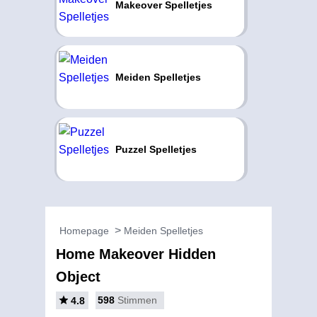
Makeover Spelletjes
Meiden Spelletjes
Puzzel Spelletjes
Homepage
Meiden Spelletjes
Home Makeover Hidden
Object
598
Stimmen
4.8