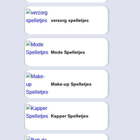
verzorg spelletjes
Mode Spelletjes
Make-up Spelletjes
Kapper Spelletjes