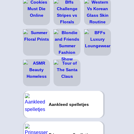
Aankleed spelletjes