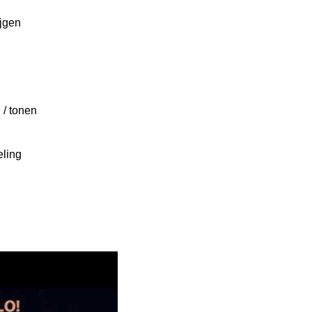
ijgen
 / tonen
ling