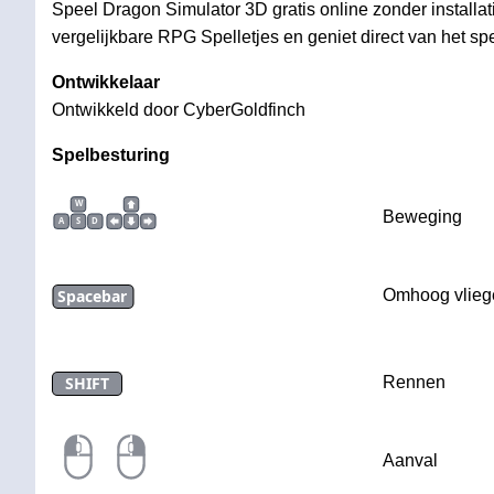
Speel Dragon Simulator 3D gratis online zonder installa
vergelijkbare RPG Spelletjes en geniet direct van het spe
Ontwikkelaar
Ontwikkeld door CyberGoldfinch
Spelbesturing
W
Beweging
A
S
D
Spacebar
Omhoog vlieg
SHIFT
Rennen
Aanval