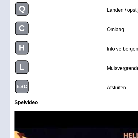
Q
Landen / opst
C
Omlaag
H
Info verbergen
L
Muisvergrende
ESC
Afsluiten
Spelvideo