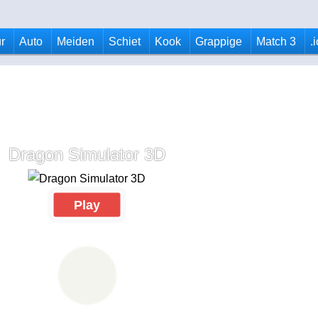
r
Auto
Meiden
Schiet
Kook
Grappige
Match 3
.
Dragon Simulator 3D
Play