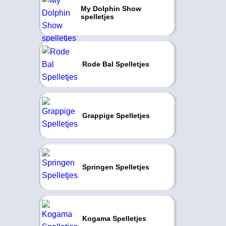
My Dolphin Show
spelletjes
Rode Bal Spelletjes
Grappige Spelletjes
Springen Spelletjes
Kogama Spelletjes