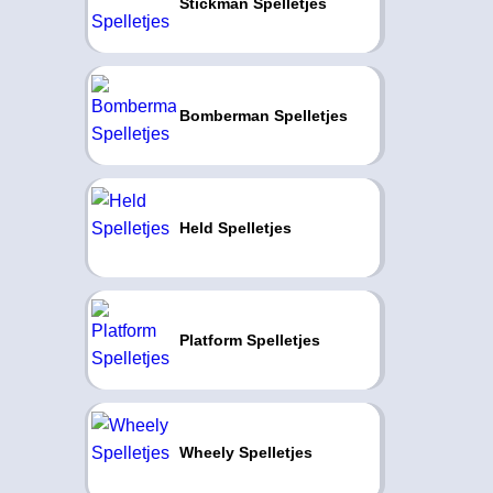
Stickman Spelletjes
Bomberman Spelletjes
Held Spelletjes
Platform Spelletjes
Wheely Spelletjes