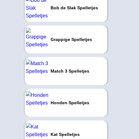
Bob de Slak Spelletjes
Grappige Spelletjes
Match 3 Spelletjes
Honden Spelletjes
Kat Spelletjes