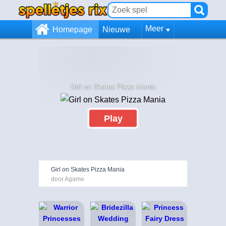
Meer
Homepage
Nieuwe
Girl on Skates Pizza Mania
Play
Girl on Skates Pizza Mania
door Agame