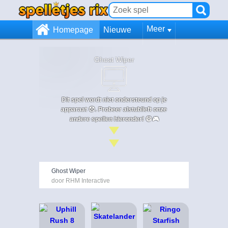
Meer
Homepage
Nieuwe
Ghost Wiper
Dit spel wordt niet ondersteund op je
apparaat 😞. Probeer alstublieft onze
andere spellen hieronder! 😄🎮
Ghost Wiper
door RHM Interactive