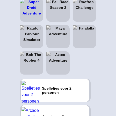
Spelletjes voor 2
personen