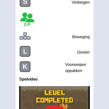
S
Verbergen
2-P
Beweging
L
Gooien
Voorwerpen
K
oppakken
Spelvideo