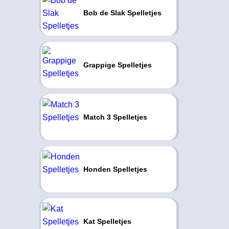
Bob de Slak Spelletjes
Grappige Spelletjes
Match 3 Spelletjes
Honden Spelletjes
Kat Spelletjes