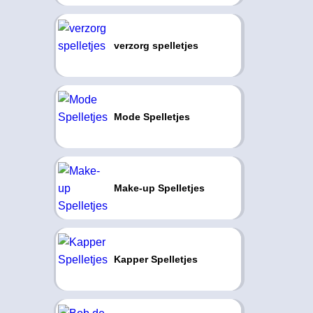
verzorg spelletjes
Mode Spelletjes
Make-up Spelletjes
Kapper Spelletjes