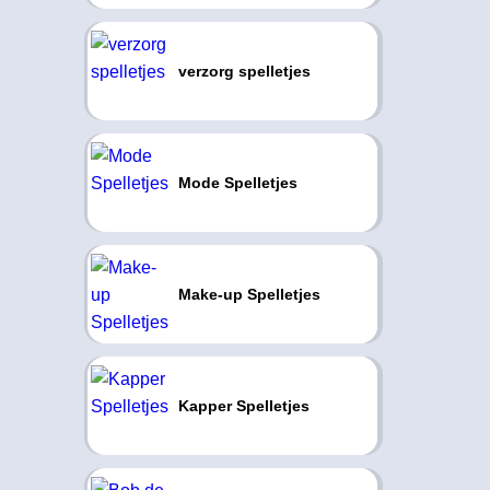
verzorg spelletjes
Mode Spelletjes
Make-up Spelletjes
Kapper Spelletjes