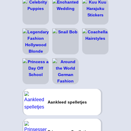
Aankleed spelletjes