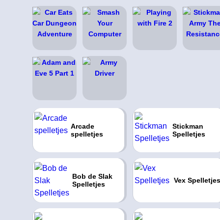
Arcade
Stickman
spelletjes
Spelletjes
Bob de Slak
Vex Spelletje
Spelletjes