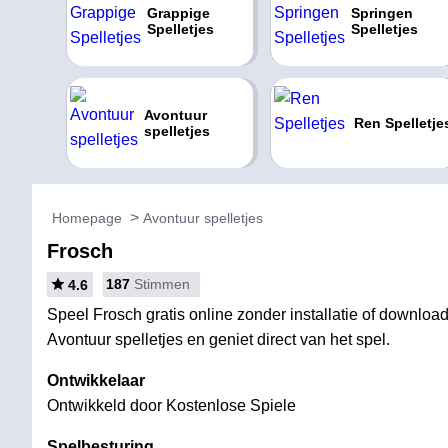
Grappige
Springen
Spelletjes
Spelletjes
Avontuur
Ren Spelletje
spelletjes
Homepage
Avontuur spelletjes
Frosch
187
Stimmen
4.6
Speel Frosch gratis online zonder installatie of download
Avontuur spelletjes en geniet direct van het spel.
Ontwikkelaar
Ontwikkeld door Kostenlose Spiele
Spelbesturing