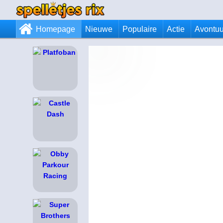
Homepage
Nieuwe
Populaire
Actie
Avontuu