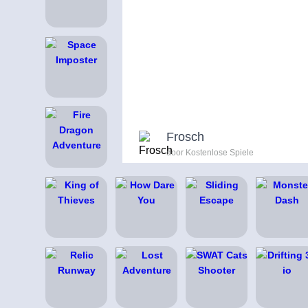
Frosch
door Kostenlose Spiele