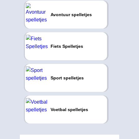
Avontuur spelletjes
Fiets Spelletjes
Sport spelletjes
Voetbal spelletjes