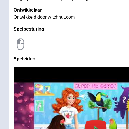
Ontwikkelaar
Ontwikkeld door witchhut.com
Spelbesturing
Spelvideo