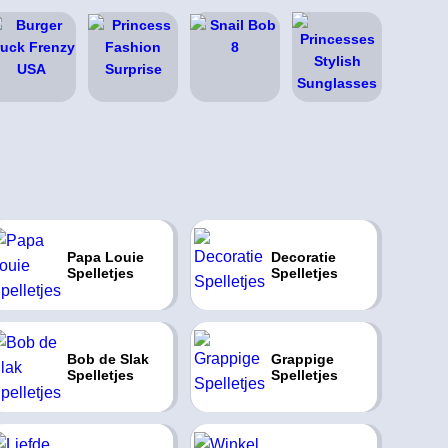
Papa Louie
Decoratie
Spelletjes
Spelletjes
Bob de Slak
Grappige
Spelletjes
Spelletjes