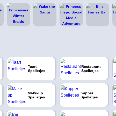
Taart
Restaurant
Spelletjes
Spelletjes
Make-up
Kapper
Spelletjes
Spelletjes