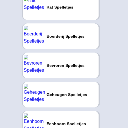
Kat Spelletjes
Boerderij Spelletjes
Bevroren Spelletjes
Geheugen Spelletjes
Eenhoorn Spelletjes