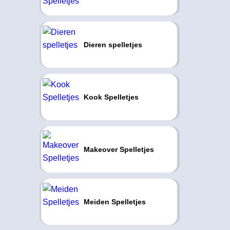
Dieren spelletjes
Kook Spelletjes
Makeover Spelletjes
Meiden Spelletjes