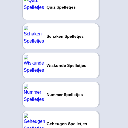
Quiz Spelletjes
Schaken Spelletjes
Wiskunde Spelletjes
Nummer Spelletjes
Geheugen Spelletjes