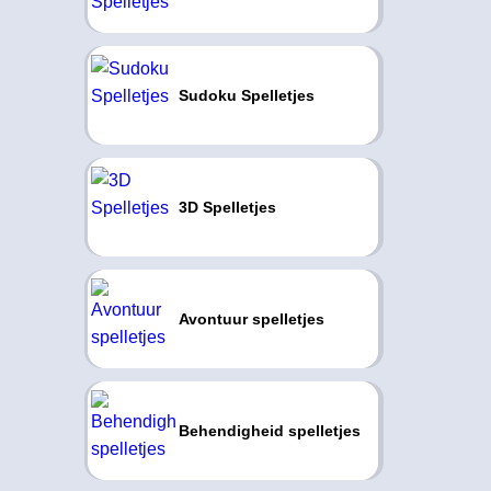
Sudoku Spelletjes
3D Spelletjes
Avontuur spelletjes
Behendigheid spelletjes