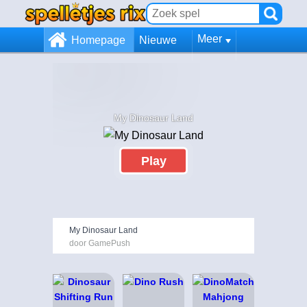
Meer
Homepage
Nieuwe
My Dinosaur Land
Play
My Dinosaur Land
door GamePush