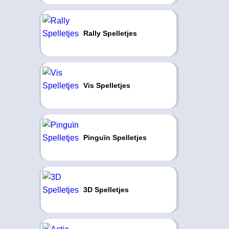
Rally Spelletjes
Vis Spelletjes
Pinguïn Spelletjes
3D Spelletjes