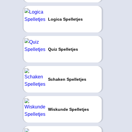
Logica Spelletjes
Quiz Spelletjes
Schaken Spelletjes
Wiskunde Spelletjes