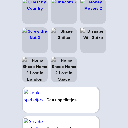
Denk spelletjes