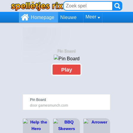
Meer
Homepage
Nieuwe
Pin Board
Play
Pin Board
door gamesmunch.com