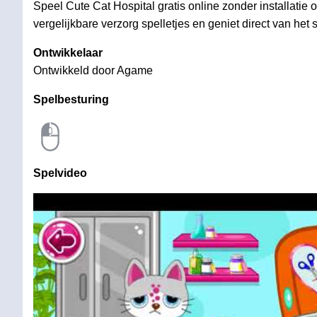
Speel Cute Cat Hospital gratis online zonder installatie
vergelijkbare verzorg spelletjes en geniet direct van het s
Ontwikkelaar
Ontwikkeld door Agame
Spelbesturing
Spelvideo