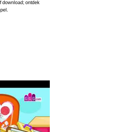
 of download; ontdek
pel.