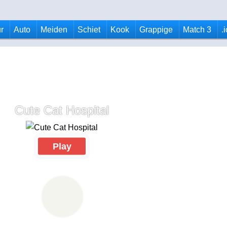
r
Auto
Meiden
Schiet
Kook
Grappige
Match 3
.
Cute Cat Hospital
Play