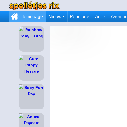
Homepage
Nieuwe
Populaire
Actie
Avontuu