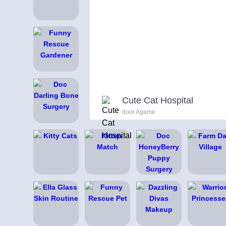
Cute Cat Hospital
door Agame