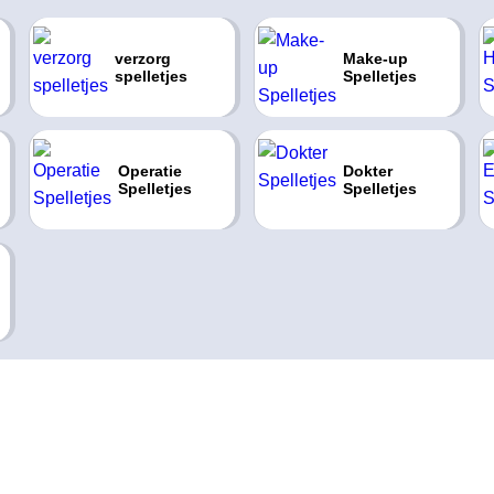
verzorg
Make-up
spelletjes
Spelletjes
Operatie
Dokter
Spelletjes
Spelletjes