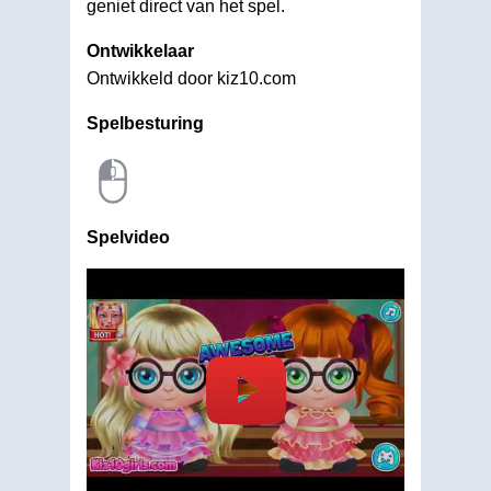
geniet direct van het spel.
Ontwikkelaar
Ontwikkeld door kiz10.com
Spelbesturing
Spelvideo