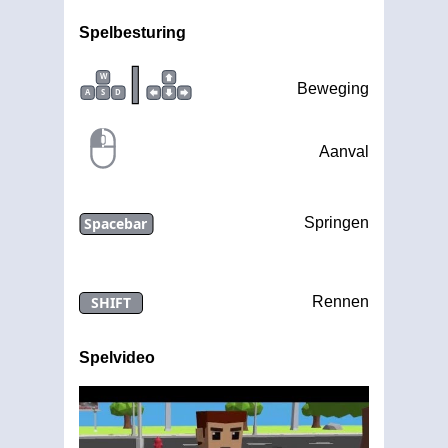
Spelbesturing
|
W
Beweging
A
S
D
Aanval
Spacebar
Springen
SHIFT
Rennen
Spelvideo