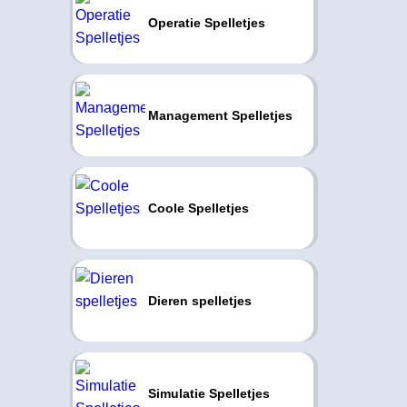
Operatie Spelletjes
Management Spelletjes
Coole Spelletjes
Dieren spelletjes
Simulatie Spelletjes