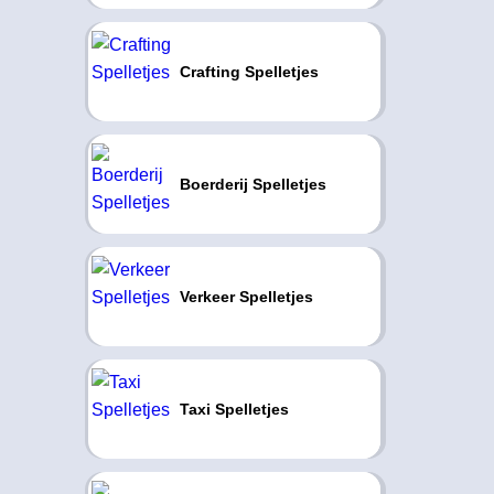
Crafting Spelletjes
Boerderij Spelletjes
Verkeer Spelletjes
Taxi Spelletjes