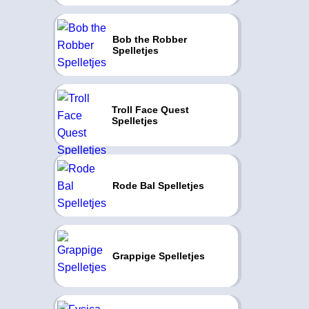
Bob the Robber
Spelletjes
Troll Face Quest
Spelletjes
Rode Bal Spelletjes
Grappige Spelletjes