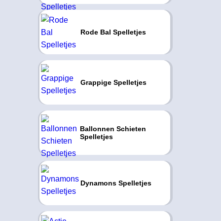
Rode Bal Spelletjes
Grappige Spelletjes
Ballonnen Schieten
Spelletjes
Dynamons Spelletjes