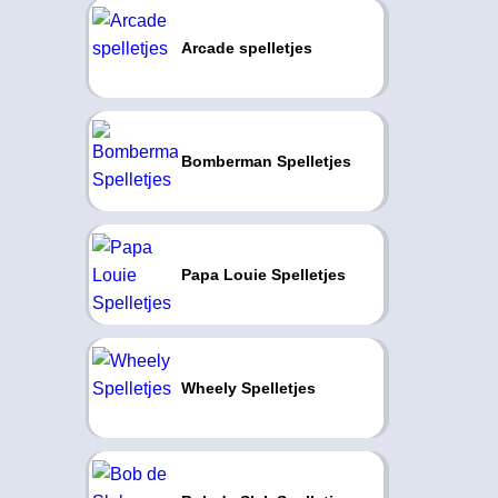
Arcade spelletjes
Bomberman Spelletjes
Papa Louie Spelletjes
Wheely Spelletjes