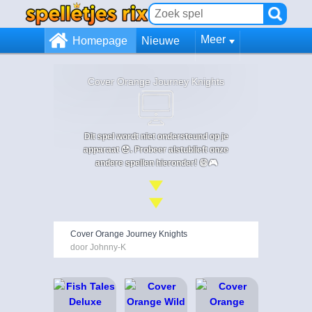
Meer
Homepage
Nieuwe
Cover Orange Journey Knights
Dit spel wordt niet ondersteund op je
apparaat 😞. Probeer alstublieft onze
andere spellen hieronder! 😄🎮
Cover Orange Journey Knights
door Johnny-K