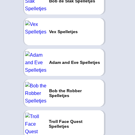
Bob de Slak Spelletjes
Vex Spelletjes
Adam and Eve Spelletjes
Bob the Robber
Spelletjes
Troll Face Quest
Spelletjes