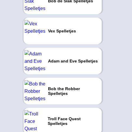
Bob de Slak Spelletjes
Vex Spelletjes
Adam and Eve Spelletjes
Bob the Robber
Spelletjes
Troll Face Quest
Spelletjes