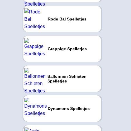
Rode Bal Spelletjes
Grappige Spelletjes
Ballonnen Schieten
Spelletjes
Dynamons Spelletjes