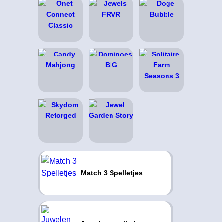
Match 3 Spelletjes