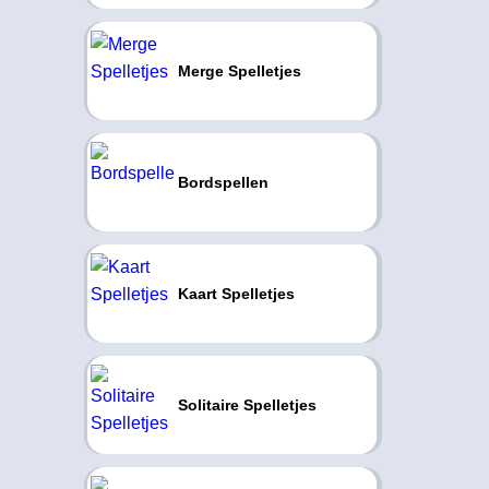
Merge Spelletjes
Bordspellen
Kaart Spelletjes
Solitaire Spelletjes