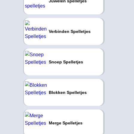
Juwelen spelletjes
Verbinden Spelletjes
Snoep Spelletjes
Blokken Spelletjes
Merge Spelletjes