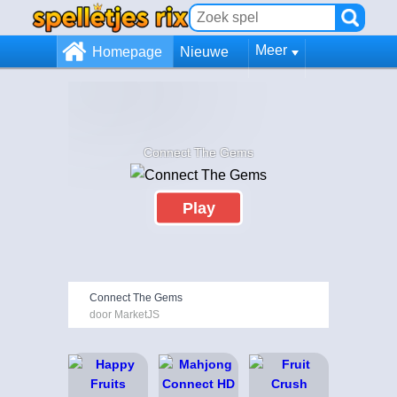
Meer
Homepage
Nieuwe
Connect The Gems
Play
Connect The Gems
door MarketJS