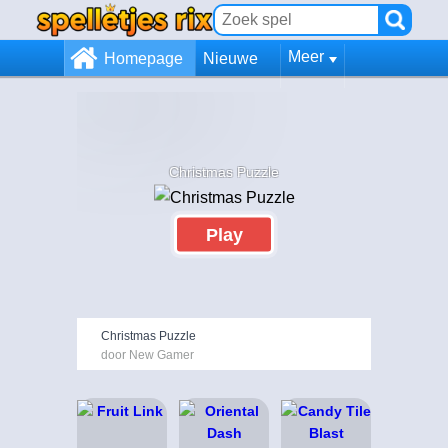
Meer
Homepage
Nieuwe
Christmas Puzzle
Play
Christmas Puzzle
door New Gamer