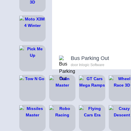
Bus Parking Out
door Inlogic Software