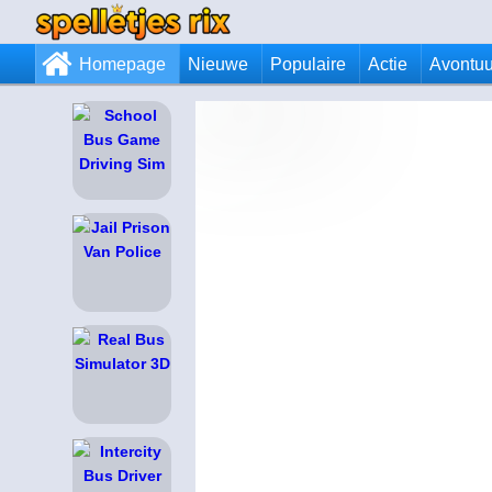
Homepage
Nieuwe
Populaire
Actie
Avontuu