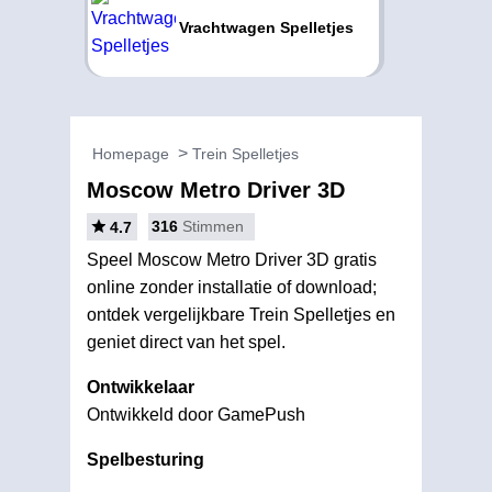
Vrachtwagen Spelletjes
Homepage
Trein Spelletjes
Moscow Metro Driver 3D
316
Stimmen
4.7
Speel Moscow Metro Driver 3D gratis
online zonder installatie of download;
ontdek vergelijkbare Trein Spelletjes en
geniet direct van het spel.
Ontwikkelaar
Ontwikkeld door GamePush
Spelbesturing