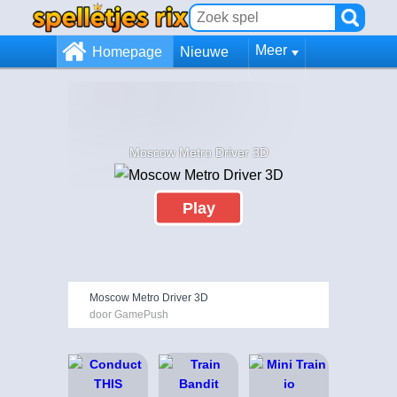
Meer
Homepage
Nieuwe
Moscow Metro Driver 3D
Play
Moscow Metro Driver 3D
door GamePush