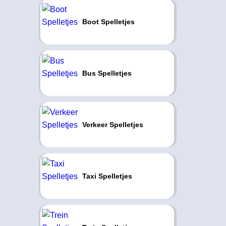
Boot Spelletjes
Bus Spelletjes
Verkeer Spelletjes
Taxi Spelletjes