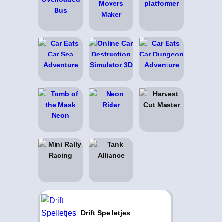
Drift Spelletjes