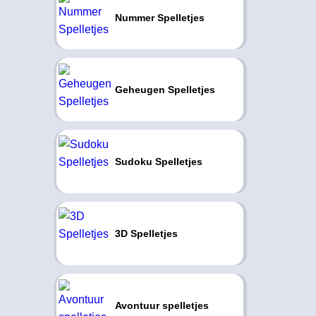
Nummer Spelletjes
Geheugen Spelletjes
Sudoku Spelletjes
3D Spelletjes
Avontuur spelletjes