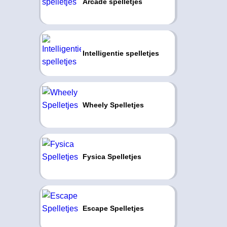
Arcade spelletjes
Intelligentie spelletjes
Wheely Spelletjes
Fysica Spelletjes
Escape Spelletjes