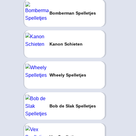
Bomberman Spelletjes
Kanon Schieten
Wheely Spelletjes
Bob de Slak Spelletjes