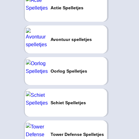
Actie Spelletjes
Avontuur spelletjes
Oorlog Spelletjes
Schiet Spelletjes
Tower Defense Spelletjes