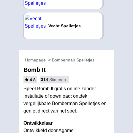
Vecht Spelletjes
Homepage
Bomberman Spelletjes
Bomb It
314
Stimmen
4.8
Speel Bomb It gratis online zonder
installatie of download; ontdek
vergelijkbare Bomberman Spelletjes en
geniet direct van het spel.
Ontwikkelaar
Ontwikkeld door Agame