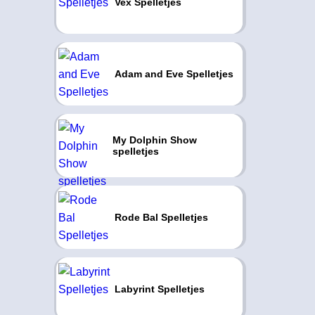
Vex Spelletjes
Adam and Eve Spelletjes
My Dolphin Show
spelletjes
Rode Bal Spelletjes
Labyrint Spelletjes