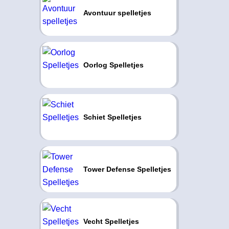
Avontuur spelletjes
Oorlog Spelletjes
Schiet Spelletjes
Tower Defense Spelletjes
Vecht Spelletjes