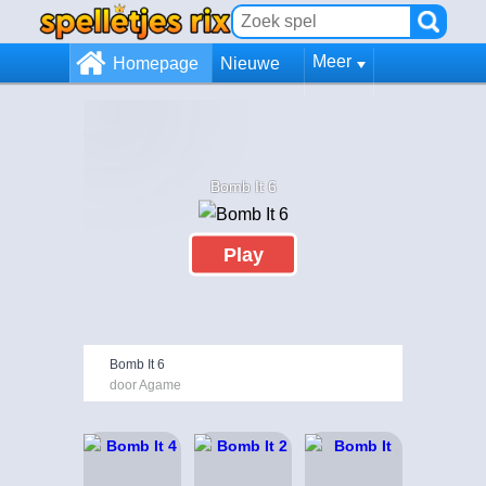
Meer
Homepage
Nieuwe
Bomb It 6
Play
Bomb It 6
door Agame