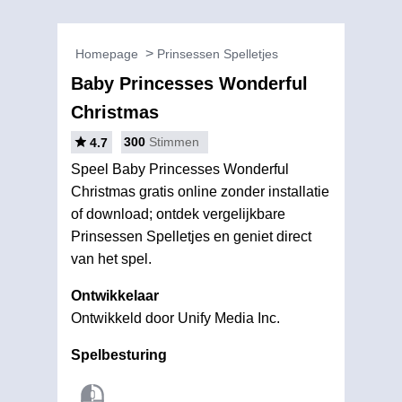
Homepage
Prinsessen Spelletjes
Baby Princesses Wonderful
Christmas
300
Stimmen
4.7
Speel Baby Princesses Wonderful
Christmas gratis online zonder installatie
of download; ontdek vergelijkbare
Prinsessen Spelletjes en geniet direct
van het spel.
Ontwikkelaar
Ontwikkeld door Unify Media Inc.
Spelbesturing